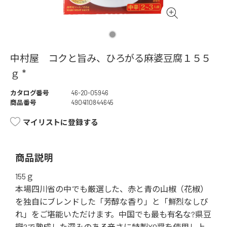
中村屋 コクと旨み、ひろがる麻婆豆腐１５５
ｇ *
カタログ番号
46-20-05946
商品番号
4904110844645
マイリストに登録する
商品説明
155ｇ
本場四川省の中でも厳選した、赤と青の山椒（花椒）
を独自にブレンドした「芳醇な香り」と「鮮烈なしび
れ」をご堪能いただけます。中国でも最も有名な?県豆
瓣?で熟成した深みのある辛さに特製XO醤を使用し上