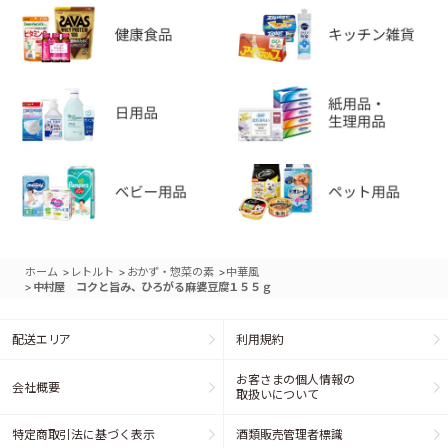
>
>
>
ホーム
レトルト
おかず・惣菜の素
中華風
>
中村屋 コクと旨み、ひろがる麻婆豆腐１５５ｇ
配送エリア
利用規約
お客さまの個人情報の
会社概要
取扱いについて
特定商取引法に基づく表示
酒類販売管理者標識