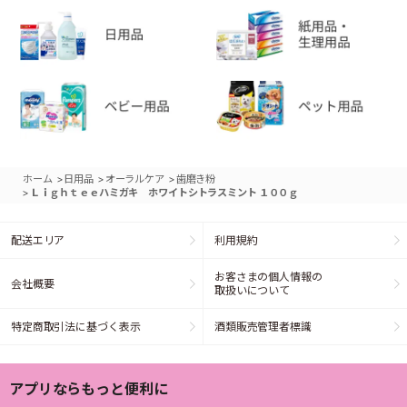
>
>
>
ホーム
日用品
オーラルケア
歯磨き粉
>
Ｌｉｇｈｔｅｅハミガキ ホワイトシトラスミント １００ｇ
配送エリア
利用規約
お客さまの個人情報の
会社概要
取扱いについて
特定商取引法に基づく表示
酒類販売管理者標識
アプリならもっと便利に