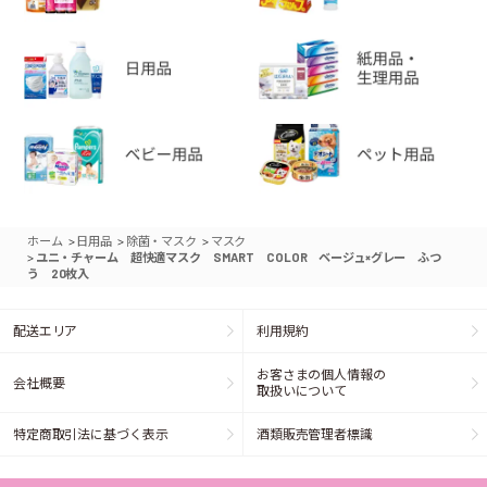
>
>
>
ホーム
日用品
除菌・マスク
マスク
>
ユニ・チャーム 超快適マスク SMART COLOR ベージュ×グレー ふつ
う 20枚入
配送エリア
利用規約
お客さまの個人情報の
会社概要
取扱いについて
特定商取引法に基づく表示
酒類販売管理者標識