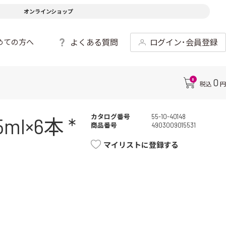
オンラインショップ
よくある質問
ログイン･会員登録
めての方へ
0
0
税込
円
カタログ番号
55-10-40148
×6本 *
商品番号
4903009015531
マイリストに登録する