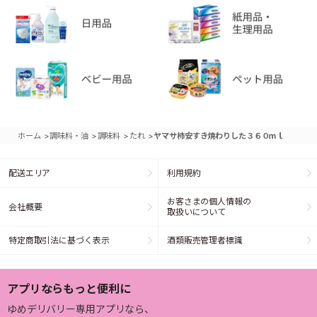
>
>
>
>
ホーム
調味料・油
調味料
たれ
ヤマサ柿安すき焼わりした３６０ｍｌ
配送エリア
利用規約
お客さまの個人情報の
会社概要
取扱いについて
特定商取引法に基づく表示
酒類販売管理者標識
アプリならもっと便利に
ゆめデリバリー専用アプリなら、