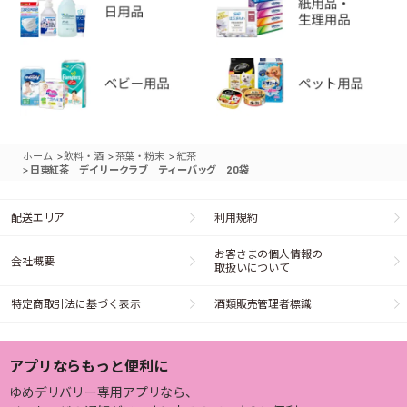
>
>
>
ホーム
飲料・酒
茶葉・粉末
紅茶
>
日東紅茶 デイリークラブ ティーバッグ 20袋
配送エリア
利用規約
お客さまの個人情報の
会社概要
取扱いについて
特定商取引法に基づく表示
酒類販売管理者標識
アプリならもっと便利に
ゆめデリバリー専用アプリなら、