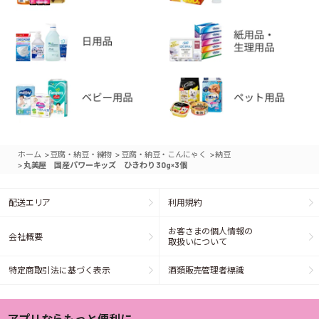
>
>
>
ホーム
豆腐・納豆・練物
豆腐・納豆・こんにゃく
納豆
>
丸美屋 国産パワーキッズ ひきわり 30g×3個
配送エリア
利用規約
お客さまの個人情報の
会社概要
取扱いについて
特定商取引法に基づく表示
酒類販売管理者標識
アプリならもっと便利に