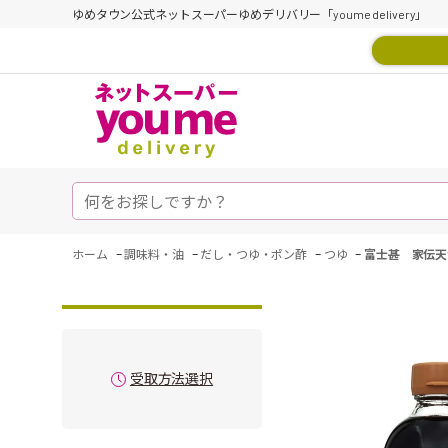
ゆめタウン公式ネットスーパーゆめデリバリー「youme delivery」
-
-
-
-
ホーム
調味料・油
だし・つゆ・ポン酢
つゆ
富士甚 家伝天
受取方法選択