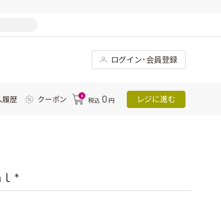
ログイン･会員登録
0
0
レジに進む
入履歴
クーポン
税込
円
 *