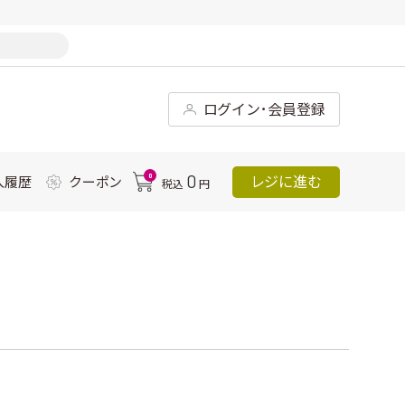
ログイン･会員登録
0
0
レジに進む
入履歴
クーポン
税込
円