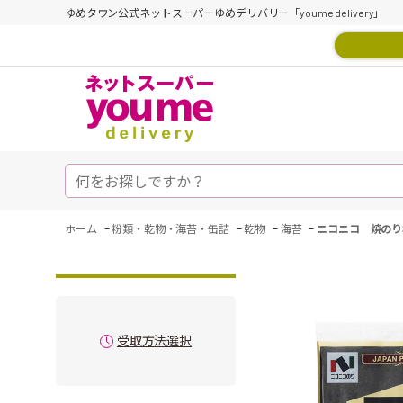
ゆめタウン公式ネットスーパーゆめデリバリー「youme delivery」
-
-
-
-
ホーム
粉類・乾物・海苔・缶詰
乾物
海苔
ニコニコ 焼のり
受取方法選択