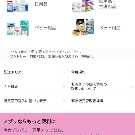
>
>
>
ホーム
飲料・酒
酒
チューハイ・ハイボール
>
サントリー THE PEEL 無糖レモンALC.5％ 350ｍｌ
配送エリア
利用規約
お客さまの個人情報の
会社概要
取扱いについて
特定商取引法に基づく表示
酒類販売管理者標識
アプリならもっと便利に
ゆめデリバリー専用アプリなら、