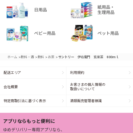
>
>
>
>
ホーム
飲料・酒
飲料
お茶
サントリー 伊右衛門 玄米茶 600ｍｌ
配送エリア
利用規約
お客さまの個人情報の
会社概要
取扱いについて
特定商取引法に基づく表示
酒類販売管理者標識
アプリならもっと便利に
ゆめデリバリー専用アプリなら、