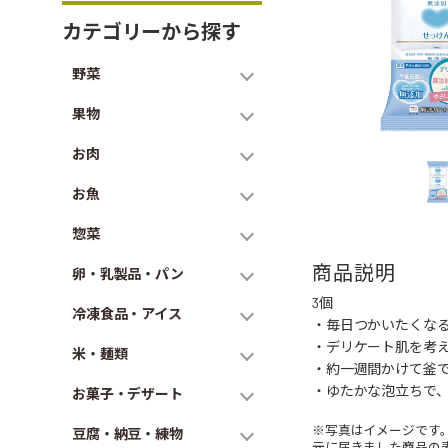
カテゴリーから探す
野菜
果物
お肉
お魚
惣菜
商品説明
卵・乳製品・パン
3個
冷凍食品・アイス
・毎日つかいたくなる
・デリケート肌を考
米・麺類
・約一週間かけて釜で
・ゆたかな泡立ちで
お菓子・デザート
※写真はイメージです
豆腐・納豆・練物
元に届きました商品の