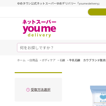
ゆめタウン公式ネットスーパーゆめデリバリー「youme delivery」
-
-
-
-
ホーム
日用品
ボディケア
石鹸
牛乳石鹸 カウブランド無添
受取方法選択