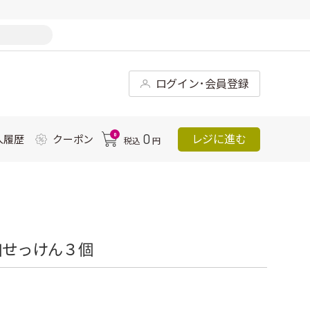
ログイン･会員登録
0
0
レジに進む
入履歴
クーポン
税込
円
加せっけん３個