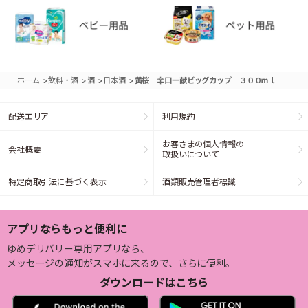
>
>
>
>
ホーム
飲料・酒
酒
日本酒
黄桜 辛口一献ビッグカップ ３００ｍｌ
配送エリア
利用規約
お客さまの個人情報の
会社概要
取扱いについて
特定商取引法に基づく表示
酒類販売管理者標識
アプリならもっと便利に
ゆめデリバリー専用アプリなら、
メッセージの通知がスマホに来るので、さらに便利。
ダウンロードはこちら