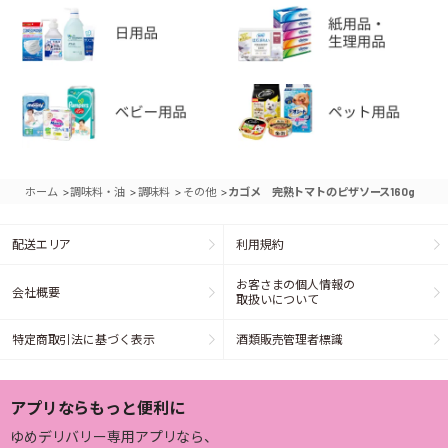
>
>
>
>
ホーム
調味料・油
調味料
その他
カゴメ 完熟トマトのピザソース160g
配送エリア
利用規約
お客さまの個人情報の
会社概要
取扱いについて
特定商取引法に基づく表示
酒類販売管理者標識
アプリならもっと便利に
ゆめデリバリー専用アプリなら、