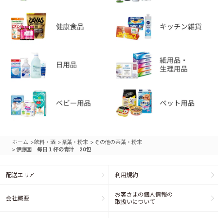
>
>
>
ホーム
飲料・酒
茶葉・粉末
その他の茶葉・粉末
>
伊藤園 毎日１杯の青汁 20包
配送エリア
利用規約
お客さまの個人情報の
会社概要
取扱いについて