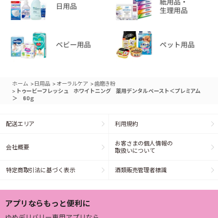
>
>
>
ホーム
日用品
オーラルケア
歯磨き粉
>
トゥービーフレッシュ ホワイトニング 薬用デンタル ペースト＜プレミアム
＞ 60ｇ
配送エリア
利用規約
お客さまの個人情報の
会社概要
取扱いについて
特定商取引法に基づく表示
酒類販売管理者標識
アプリならもっと便利に
ゆめデリバリー専用アプリなら、