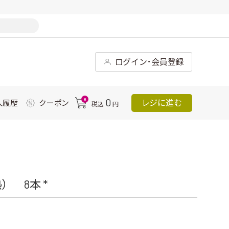
ログイン･会員登録
0
0
レジに進む
入履歴
クーポン
税込
円
 8本 *