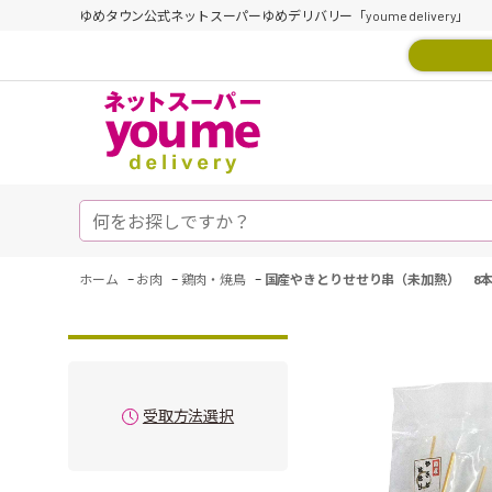
ゆめタウン公式ネットスーパーゆめデリバリー「youme delivery」
-
-
-
ホーム
お肉
鶏肉・焼鳥
国産やきとりせせり串（未加熱） 8
受取方法選択