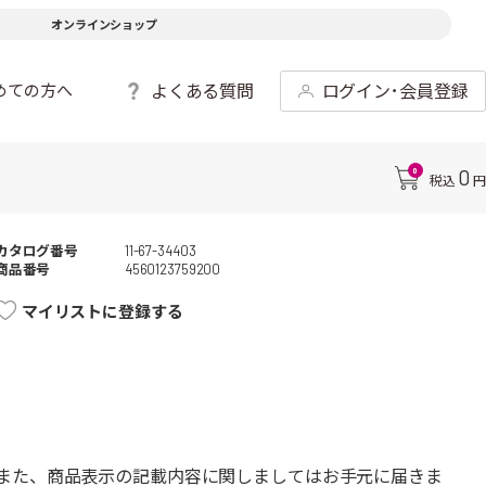
オンラインショップ
よくある質問
ログイン･会員登録
めての方へ
0
0
税込
円
カタログ番号
11-67-34403
商品番号
4560123759200
マイリストに登録する
また、商品表示の記載内容に関しましてはお手元に届きま