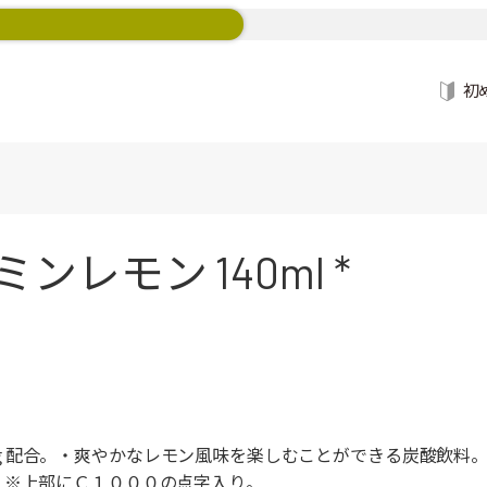
初
ミンレモン 140ml *
ｇ配合。・爽やかなレモン風味を楽しむことができる炭酸飲料
。※上部にＣ１０００の点字入り。