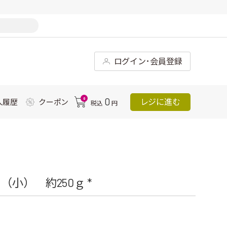
ログイン･会員登録
0
0
レジに進む
入履歴
クーポン
税込
円
小） 約250ｇ *