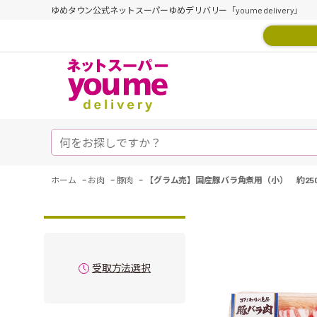
ゆめタウン公式ネットスーパーゆめデリバリー「youme delivery」
-
-
-
ホーム
お肉
豚肉
【グラム売】国産豚バラ角煮用（小） 約25
受取方法選択