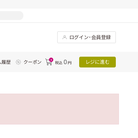
ログイン･会員登録
0
0
レジに進む
入履歴
クーポン
税込
円