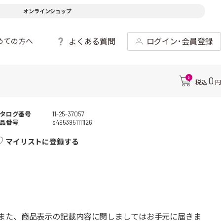
オンラインショップ
よくある質問
ログイン･会員登録
めての方へ
0
0
税込
円
タログ番号
11-25-37057
品番号
s4953951111126
マイリストに登録する
また、商品表示の記載内容に関しましてはお手元に届きま