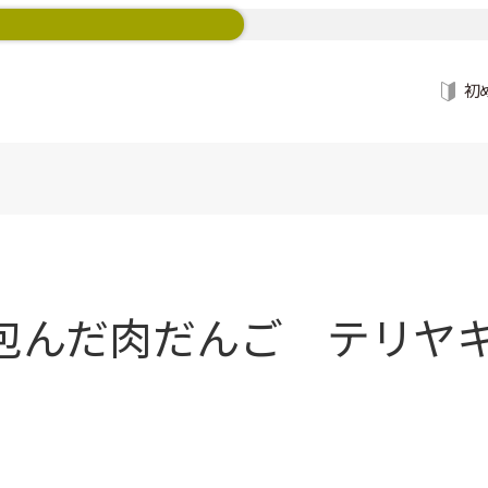
初
んだ肉だんご テリヤキ味