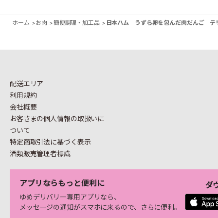
ホーム
>
お肉
>
簡便調理・加工品
>
日本ハム うずら卵を包んだ肉だんご テリ
配送エリア
利用規約
会社概要
お客さまの個人情報の
取扱いに
ついて
特定商取引法に基づく表示
酒類販売管理者標識
アプリならもっと便利に
ダ
ゆめデリバリー専用アプリなら、
メッセージの通知がスマホに来るので、さらに便利。