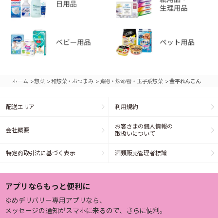
>
>
>
>
ホーム
惣菜
和惣菜・おつまみ
煮物・炒め物・玉子系惣菜
金平れんこん
配送エリア
利用規約
お客さまの個人情報の
会社概要
取扱いについて
特定商取引法に基づく表示
酒類販売管理者標識
アプリならもっと便利に
ゆめデリバリー専用アプリなら、
メッセージの通知がスマホに来るので、さらに便利。