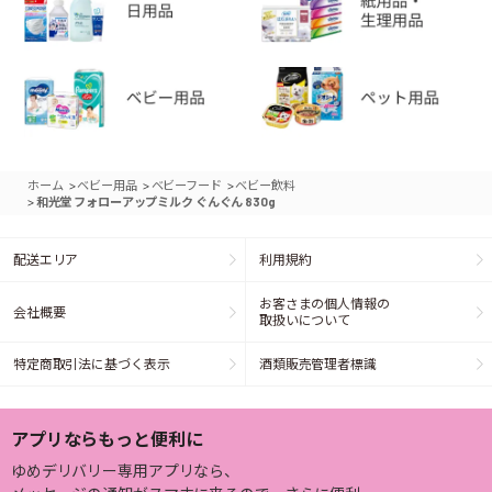
>
>
>
ホーム
ベビー用品
ベビーフード
ベビー飲料
>
和光堂 フォローアップミルク ぐんぐん 830g
配送エリア
利用規約
お客さまの個人情報の
会社概要
取扱いについて
特定商取引法に基づく表示
酒類販売管理者標識
アプリならもっと便利に
ゆめデリバリー専用アプリなら、