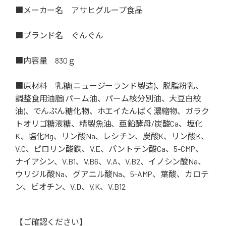
■メーカー名 アサヒグループ食品
■ブランド名 ぐんぐん
■内容量 830ｇ
■原材料 乳糖(ニュージーランド製造)、脱脂粉乳、
調整食用油脂(パーム油、パーム核分別油、大豆白絞
油)、でんぷん糖化物、ホエイたんぱく濃縮物、ガラク
トオリゴ糖液糖、精製魚油、亜鉛酵母/炭酸Ca、塩化
K、塩化Mg、リン酸Na、レシチン、炭酸K、リン酸K、
V.C、ピロリン酸鉄、V.E、パントテン酸Ca、5-CMP、
ナイアシン、V.B1、V.B6、V.A、V.B2、イノシン酸Na、
ウリジル酸Na、グアニル酸Na、5-AMP、葉酸、カロテ
ン、ビオチン、V.D、V.K、V.B12
【ご確認ください】