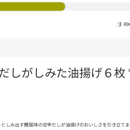
初
だしがしみた油揚げ６枚 
っとしみ出す鰹風味の甘辛だしが油揚げのおいしさを引き立てま