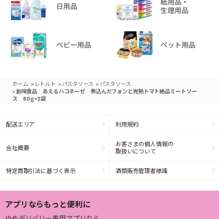
>
>
>
ホーム
レトルト
パスタソース
パスタソース
>
創味食品 あえるハコネーゼ 煮込んだフォンと完熟トマト絶品ミートソー
ス 60ｇ×2袋
配送エリア
利用規約
お客さまの個人情報の
会社概要
取扱いについて
特定商取引法に基づく表示
酒類販売管理者標識
アプリならもっと便利に
ゆめデリバリー専用アプリなら、