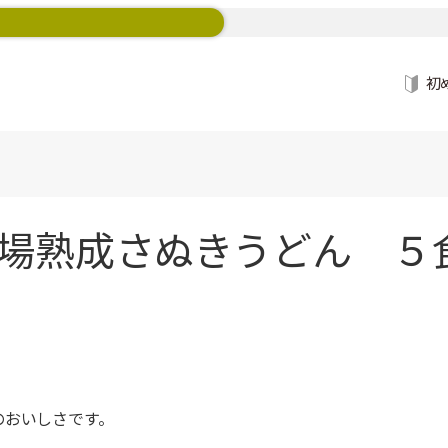
初
場熟成さぬきうどん ５食
のおいしさです。