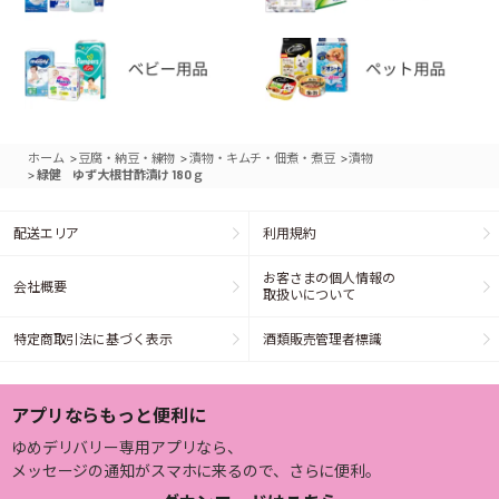
>
>
>
ホーム
豆腐・納豆・練物
漬物・キムチ・佃煮・煮豆
漬物
>
緑健 ゆず大根甘酢漬け 180ｇ
配送エリア
利用規約
お客さまの個人情報の
会社概要
取扱いについて
特定商取引法に基づく表示
酒類販売管理者標識
アプリならもっと便利に
ゆめデリバリー専用アプリなら、
メッセージの通知がスマホに来るので、さらに便利。