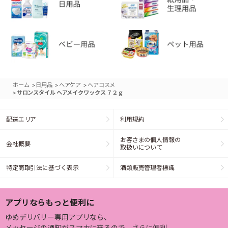
>
>
>
ホーム
日用品
ヘアケア
ヘアコスメ
>
サロンスタイル ヘアメイクワックス ７２ｇ
配送エリア
利用規約
お客さまの個人情報の
会社概要
取扱いについて
特定商取引法に基づく表示
酒類販売管理者標識
アプリならもっと便利に
ゆめデリバリー専用アプリなら、
メッセージの通知がスマホに来るので、さらに便利。