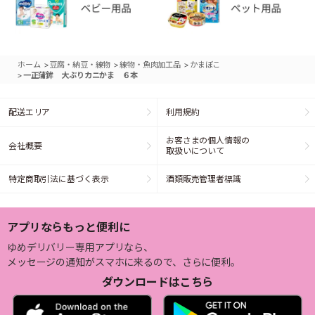
>
>
>
ホーム
豆腐・納豆・練物
練物・魚肉加工品
かまぼこ
>
一正蒲鉾 大ぶりカニかま ６本
配送エリア
利用規約
お客さまの個人情報の
会社概要
取扱いについて
特定商取引法に基づく表示
酒類販売管理者標識
アプリならもっと便利に
ゆめデリバリー専用アプリなら、
メッセージの通知がスマホに来るので、さらに便利。
ダウンロードはこちら