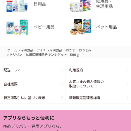
>
>
>
ホーム
冷凍食品・アイス
冷凍食品
おかず・おつまみ
>
トリゼン 九州産華味鳥チキンナゲット 500ｇ
配送エリア
利用規約
お客さまの個人情報の
会社概要
取扱いについて
特定商取引法に基づく表示
酒類販売管理者標識
アプリならもっと便利に
ゆめデリバリー専用アプリなら、