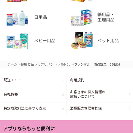
>
>
>
>
ホーム
健康食品
サプリメント
FANCL
ファンケル 満点野菜 30日分
配送エリア
利用規約
お客さまの個人情報の
会社概要
取扱いについて
特定商取引法に基づく表示
酒類販売管理者標識
アプリならもっと便利に