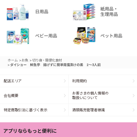
>
>
ホーム
お魚
切り身・簡便化食材
>
ダイショー 鮮魚亭 揚げずに簡単南蛮漬けの素 2～3人前
配送エリア
利用規約
お客さまの個人情報の
会社概要
取扱いについて
特定商取引法に基づく表示
酒類販売管理者標識
アプリならもっと便利に