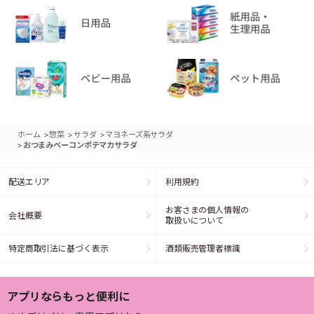
>
>
>
ホーム
惣菜
サラダ
マヨネーズ系サラダ
>
おつまみベーコンポテマカサラダ
配送エリア
利用規約
お客さまの個人情報の
会社概要
取扱いについて
特定商取引法に基づく表示
酒類販売管理者標識
アプリならもっと便利に