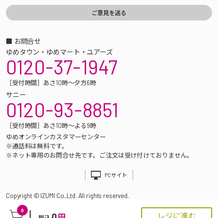
■ お問合せ
ゆめタウン・ゆめマート・ユアーズ
0120-37-1947
［受付時間］あさ10時～夕方6時
サニー
0120-93-8851
［受付時間］あさ10時～よる9時
ゆめオンラインカスタマーセンター
※通話料は無料です。
※ネット専用のお問合せ先です。ご注文は受け付けておりません。
PCサイト
Copyright © IZUMI Co.,Ltd. All rights reserved.
0
0
レジに進む
円
税込