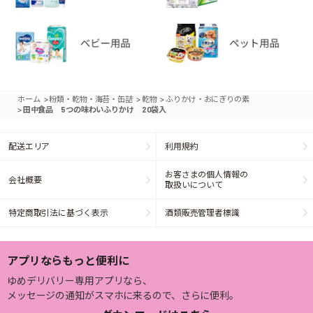
>
>
>
ホーム
粉類・乾物・海苔・缶詰
乾物
ふりかけ・おにぎりの素
>
田中食品 5つの味わいふりかけ 20袋入
配送エリア
利用規約
お客さまの個人情報の
会社概要
取扱いについて
特定商取引法に基づく表示
酒類販売管理者標識
アプリならもっと便利に
ゆめデリバリー専用アプリなら、
メッセージの通知がスマホに来るので、さらに便利。