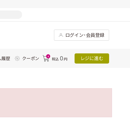
ログイン･会員登録
0
0
レジに進む
入履歴
クーポン
税込
円