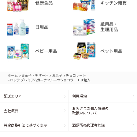
>
>
>
ホーム
お菓子・デザート
お菓子
チョコレート
>
ロッテ プレミアムガーナフルーツショコラ １９粒入
配送エリア
利用規約
お客さまの個人情報の
会社概要
取扱いについて
特定商取引法に基づく表示
酒類販売管理者標識