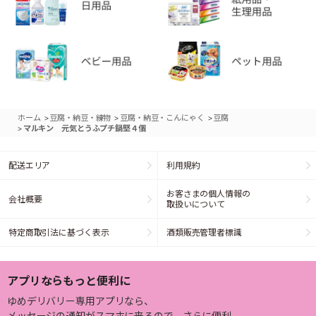
>
>
>
ホーム
豆腐・納豆・練物
豆腐・納豆・こんにゃく
豆腐
>
マルキン 元気とうふプチ鍋堅４個
配送エリア
利用規約
お客さまの個人情報の
会社概要
取扱いについて
特定商取引法に基づく表示
酒類販売管理者標識
アプリならもっと便利に
ゆめデリバリー専用アプリなら、
メッセージの通知がスマホに来るので、さらに便利。