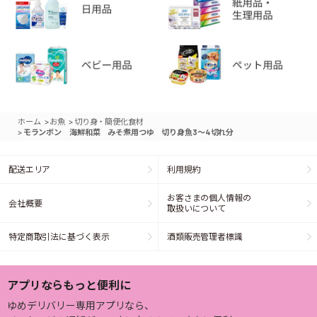
>
>
ホーム
お魚
切り身・簡便化食材
>
モランボン 海鮮和菜 みそ煮用つゆ 切り身魚3～4切れ分
配送エリア
利用規約
お客さまの個人情報の
会社概要
取扱いについて
特定商取引法に基づく表示
酒類販売管理者標識
アプリならもっと便利に
ゆめデリバリー専用アプリなら、