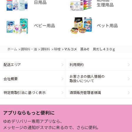
>
>
>
>
ホーム
調味料・油
調味料
味噌
マルコメ 液みそ 貝だし４３０ｇ
配送エリア
利用規約
お客さまの個人情報の
会社概要
取扱いについて
特定商取引法に基づく表示
酒類販売管理者標識
アプリならもっと便利に
ゆめデリバリー専用アプリなら、
メッセージの通知がスマホに来るので、さらに便利。