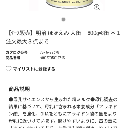
【ｹｰｽ販売】明治 ほほえみ 大缶 800g×8缶 ＊１
注文最大３点まで
カタログ番号
75-15-22378
商品番号
4902705012745
マイリストに登録する
商品説明
●母乳サイエンスから生まれた粉ミルク●母乳調査の
結果に基づいて、母乳に含まれる栄養成分「アラキド
ン酸」を強化、DHAをともにアラキドン酸の量をより
母乳に近づけています。開けやすいように、缶の蓋に
「ツメ」がついており、片手でも開け閉めしやすいで