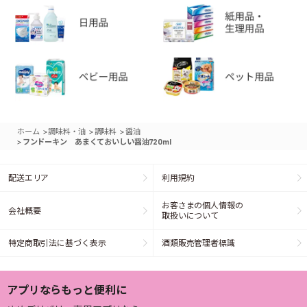
>
>
>
ホーム
調味料・油
調味料
醤油
>
フンドーキン あまくておいしい醤油720ml
配送エリア
利用規約
お客さまの個人情報の
会社概要
取扱いについて
特定商取引法に基づく表示
酒類販売管理者標識
アプリならもっと便利に