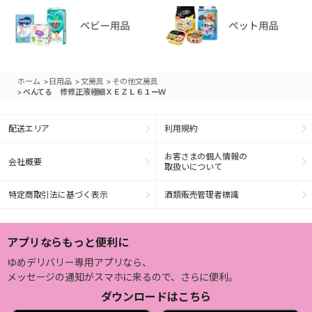
>
>
>
ホーム
日用品
文房具
その他文房具
>
ぺんてる 修修正液極細ＸＥＺＬ６１ーＷ
配送エリア
利用規約
お客さまの個人情報の
会社概要
取扱いについて
特定商取引法に基づく表示
酒類販売管理者標識
アプリならもっと便利に
ゆめデリバリー専用アプリなら、
メッセージの通知がスマホに来るので、さらに便利。
ダウンロードはこちら