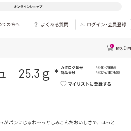
オンラインショップ
よくある質問
ログイン･会員登録
めての方へ
0
0
税込
円
カタログ番号
46-10-29959
5.3ｇ *
商品番号
4902471102589
マイリストに登録する
ュがパンにじゅわ～っとしみこんだおいしさで、ほっと