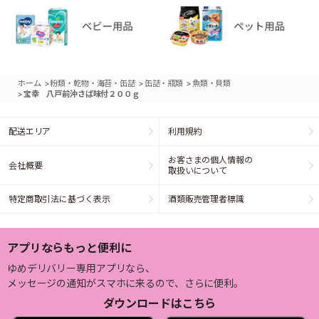
>
>
>
ホーム
粉類・乾物・海苔・缶詰
缶詰・瓶類
魚類・貝類
>
宝幸 八戸前沖さば味付２００ｇ
配送エリア
利用規約
お客さまの個人情報の
会社概要
取扱いについて
特定商取引法に基づく表示
酒類販売管理者標識
アプリならもっと便利に
ゆめデリバリー専用アプリなら、
メッセージの通知がスマホに来るので、さらに便利。
ダウンロードはこちら