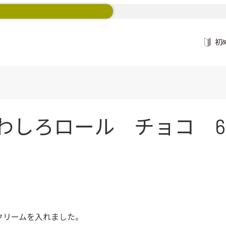
初
わしろロール チョコ 6個
クリームを入れました。