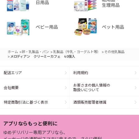
>
>
>
ホーム
卵・乳製品・パン
乳製品（牛乳・ヨーグルト等）
その他乳製品
>
メロディアン クリーミーカフェ 40個入
配送エリア
利用規約
お客さまの個人情報の
会社概要
取扱いについて
特定商取引法に基づく表示
酒類販売管理者標識
アプリならもっと便利に
ゆめデリバリー専用アプリなら、
メッセージの通知がスマホに来るので、さらに便利。