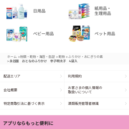
>
>
>
ホーム
粉類・乾物・海苔・缶詰
乾物
ふりかけ・おにぎりの素
>
永谷園 おとなのふりかけ 辛子明太子 4袋入
配送エリア
利用規約
お客さまの個人情報の
会社概要
取扱いについて
特定商取引法に基づく表示
酒類販売管理者標識
アプリならもっと便利に