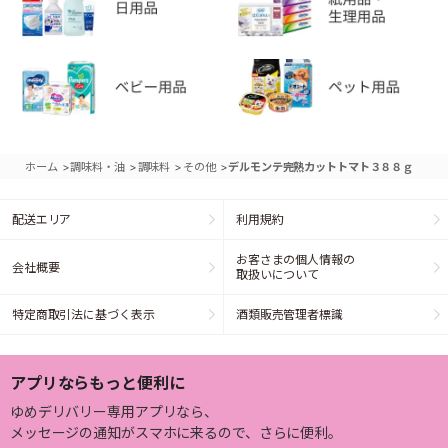
>
>
>
>
ホーム
調味料・油
調味料
その他
デルモンテ完熟カットトマト３８８ｇ
配送エリア
利用規約
お客さまの個人情報の
会社概要
取扱いについて
特定商取引法に基づく表示
酒類販売管理者標識
アプリならもっと便利に
ゆめデリバリー専用アプリなら、
メッセージの通知がスマホに来るので、さらに便利。